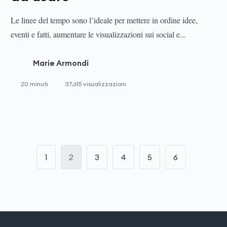
Le linee del tempo sono l’ideale per mettere in ordine idee,
eventi e fatti, aumentare le visualizzazioni sui social e...
Marie Armondi
20 minuti
37.615 visualizzazioni
1
2
3
4
5
6
Paginazione degli articoli