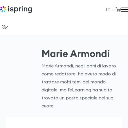
IT
Carrello
Prodotti
Il mio account
Fondamenti di eLearning
Soluzioni
Marie Armondi
Instructional design
Prezzi
Formazione aziendale
Azienda
Marie Armondi, negli anni di lavoro
come redattore, ha avuto modo di
Vendita di corsi
Community
trattare molti temi del mondo
Casi studio
Сlienti
digitale, ma l'eLearning ha subito
trovato un posto speciale nel suo
Demo gratuita di iSpring Suite
+39 069 480 45 39
cuore.
Demo gratuita di iSpring LMS
support@ispring.it