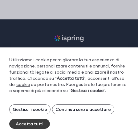
Utilizziamo i cookie per migliorare la tua esperienza di
iSpring Suite
navigazione, personalizzare contenuti e annunci, fornire
funzionalità legate ai social media e analizzare il nostro
iSpring LMS
traffico. Cliccando su "
Accetta tutti
", acconsenti all'uso
iSpring Converter Pro
dei
cookie
da parte nostra. Puoi gestire le tue preferenze
o saperne di più cliccando su "
Gestisci i cookie
".
iSpring Cam Pro
iSpring QuizMaker
Gestisci i tuoi cookie
Gestisci i cookie
Continua senza accettare
I cookie necessari sono sempre attivi. Puoi
Che cos'è un LMS?
disattivare gli altri cookie, se preferisci.
Accetta tutti
Cos’è l’eLearning
Essential cookies
Sempre attivi
Blended Learning: Un Primer