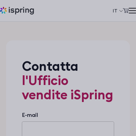
IT
Carrello
Prodotti
Il mio account
Soluzioni
Prezzi
Contatta
Azienda
l'Ufficio
Community
vendite iSpring
Сlienti
+39 069 480 45 39
E-mail
support@ispring.it