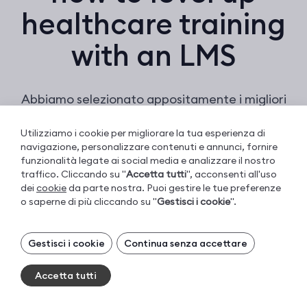
healthcare training
with an LMS
Abbiamo selezionato appositamente i migliori
articoli del blog che aumenteranno le tue
conoscenze sulla formazione.
Utilizziamo i cookie per migliorare la tua esperienza di
navigazione, personalizzare contenuti e annunci, fornire
funzionalità legate ai social media e analizzare il nostro
traffico. Cliccando su "
Accetta tutti
", acconsenti all'uso
dei
cookie
da parte nostra. Puoi gestire le tue preferenze
o saperne di più cliccando su "
Gestisci i cookie
".
ARTICOLO
Corso Moodle: come crearlo con 2
Gestisci i tuoi cookie
metodi diversi
Gestisci i cookie
Continua senza accettare
I cookie necessari sono sempre attivi. Puoi
disattivare gli altri cookie, se preferisci.
Accetta tutti
Essential cookies
Sempre attivi