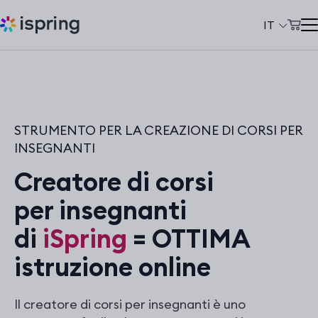
IT
Carrello
Prodotti
Il mio account
Soluzioni
STRUMENTO PER LA CREAZIONE DI CORSI PER
Prezzi
INSEGNANTI
Azienda
Сreatore di corsi
Community
per insegnanti
Сlienti
di
iSpring
= OTTIMA
istruzione online
+39 069 480 45 39
support@ispring.it
Il creatore di corsi per insegnanti è uno