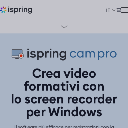
IT
Carrello
Prodotti
Prezzi
Il mio account
Soluzioni
Prezzi
Provalo gratis
Azienda
Crea video
Community
formativi con
Сlienti
lo screen recorder
+39 069 480 45 39
per Windows
support@ispring.it
Il software più efficace per registrazioni con la