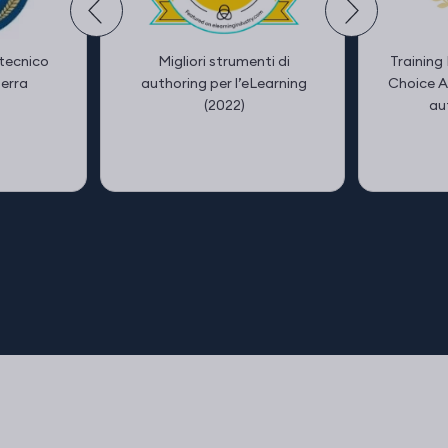
 tecnico
Migliori strumenti di
Trainin
erra
authoring per l’eLearning
Choice A
(2022)
au