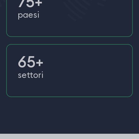
75+
paesi
65+
settori