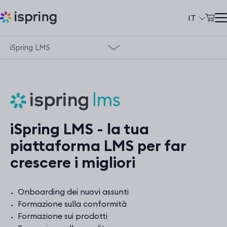
IT
iSpring LMS
Carrello
Prodotti
Accordo Stato Regioni
Il mio account
Soluzioni
Prezzi
Panoramica dei prodotti
Azienda
iSpring LMS - la tua
Demo
Community
piattaforma LMS per far
Supporto
crescere i migliori
Сlienti
Sicurezza dei dati
+39 069 480 45 39
Onboarding dei nuovi assunti
support@ispring.it
Formazione sulla conformità
Prezzi
Formazione sui prodotti