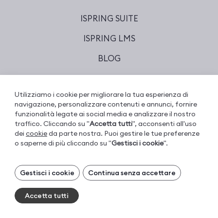
ISPRING SUITE
ISPRING LMS
BLOG
CONTATTACI
Utilizziamo i cookie per migliorare la tua esperienza di
ACCEDI
navigazione, personalizzare contenuti e annunci, fornire
funzionalità legate ai social media e analizzare il nostro
traffico. Cliccando su "
Accetta tutti
", acconsenti all'uso
dei
cookie
da parte nostra. Puoi gestire le tue preferenze
© 2001–2026 iSpring. Tutti i diritti riservati.
o saperne di più cliccando su "
Gestisci i cookie
".
Gestisci i tuoi cookie
Termini d'Uso dei Siti Web
Gestisci i cookie
Continua senza accettare
I cookie necessari sono sempre attivi. Puoi
Informativa sulla privacy iSpring
disattivare gli altri cookie, se preferisci.
Sicurezza dei dati
Accetta tutti
Essential cookies
Sempre attivi
DMCA Takedown Notice