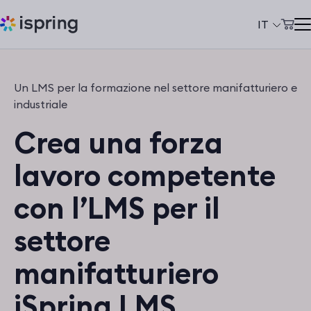
IT
Carrello
Prodotti
Un LMS per la formazione nel settore manifatturiero e
Il mio account
Soluzioni
industriale
Crea una forza
Prezzi
Azienda
lavoro competente
Community
con l’LMS per il
Сlienti
settore
+39 069 480 45 39
manifatturiero
support@ispring.it
iSpring LMS