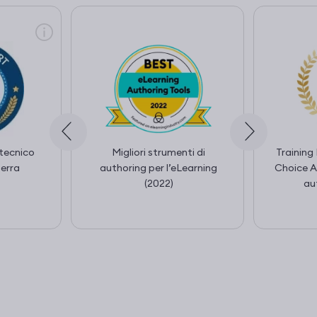
 tecnico
Migliori strumenti di
Trainin
erra
authoring per l’eLearning
Choice A
(2022)
au