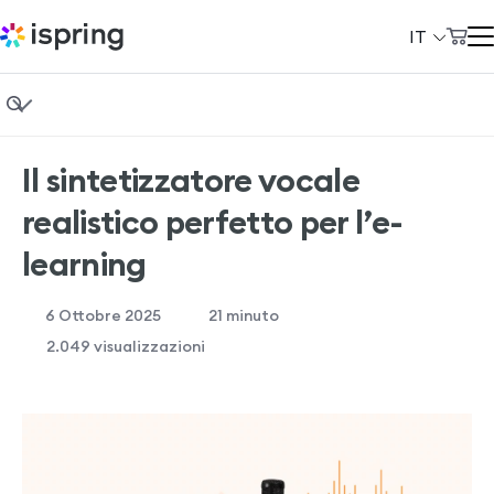
IT
Carrello
Prodotti
Il mio account
Fondamenti di eLearning
Soluzioni
Il sintetizzatore vocale
Instructional design
Prezzi
realistico perfetto per l’e-
Formazione aziendale
Azienda
learning
Vendita di corsi
Community
6 Ottobre 2025
21
minuto
Casi studio
Сlienti
2.049 visualizzazioni
Demo gratuita di iSpring Suite
+39 069 480 45 39
Demo gratuita di iSpring LMS
support@ispring.it