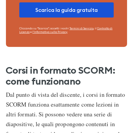
Cliccando su “Scarica”, accetti i nostri
Termini di Servizio
, il
Contratto di
Licenza
e
l'Informativa sulla Privacy
.
Corsi in formato SCORM:
come funzionano
Dal punto di vista del discente, i corsi in formato
SCORM funziona esattamente come lezioni in
altri formati. Si possono vedere una serie di
diapositive, le quali propongono contenuti in