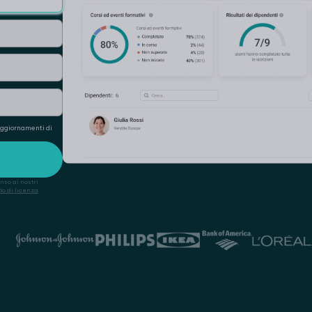
 aggiornamenti di
nso ai nostri
to di licenza
.