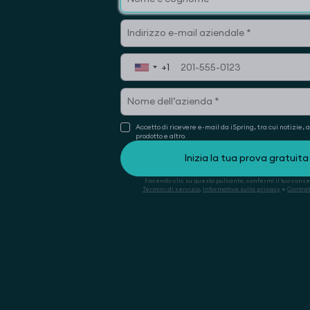
+1
Accetto di ricevere e-mail da iSpring, tra cui notizie,
prodotto e altro.
Facendo clic su questo pulsante, confermi il tuo conse
Termini di servizio
,
Informativa sulla privacy
e
Contrat