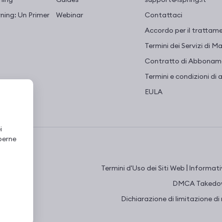
ning: Un Primer
Webinar
Contattaci
Accordo per il trattame
Termini dei Servizi di 
Contratto di Abboname
Termini e condizioni di 
EULA
i
perne
|
Termini d'Uso dei Siti Web
Informativ
.
DMCA Takedow
Dichiarazione di limitazione di 
attivi