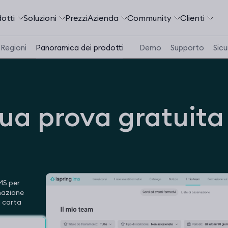
otti
Soluzioni
Prezzi
Azienda
Community
Сlienti
Regioni
Panoramica dei prodotti
Demo
Supporto
Sicu
tua prova gratuita
MS per
rmazione
a carta