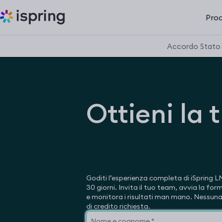
Prod
Accordo Stato 
Ottieni la 
Goditi l’esperienza completa di iSpring L
30 giorni. Invita il tuo team, avvia la fo
e monitora i risultati man mano. Nessun
di credito richiesta.