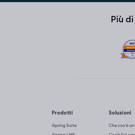
Più di
Prodotti
Soluzioni
iSpring Suite
Che cos'è u
iSpring LMS
Cos’è l’eLear