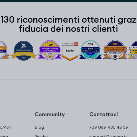
 130 riconoscimenti ottenuti graz
fiducia dei nostri clienti
Community
Contattaci
n LMS?
Blog
+39 069 480 45 39
ning
Guides
support@ispring.it