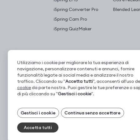
iSpring Converter Pro
Blended Lear
iSpring Cam Pro
iSpring QuizMaker
Utilizziamo i cookie per migliorare la tua esperienza di
navigazione, personalizzare contenuti e annunci, fornire
funzionalità legate ai social media e analizzare il nostro
traffico. Cliccando su "
Accetta tutti
", acconsenti all'uso de
cookie
da parte nostra. Puoi gestire le tue preferenze o sa
di più cliccando su "
Gestisci i cookie
".
Gestisci i tuoi cookie
© 2001–2026 iSpring. Tutti i diritti riservati
Gestisci i cookie
Continua senza accettare
I cookie necessari sono sempre attivi. Puoi
disattivare gli altri cookie, se preferisci.
Accetta tutti
Essential cookies
Sempre 