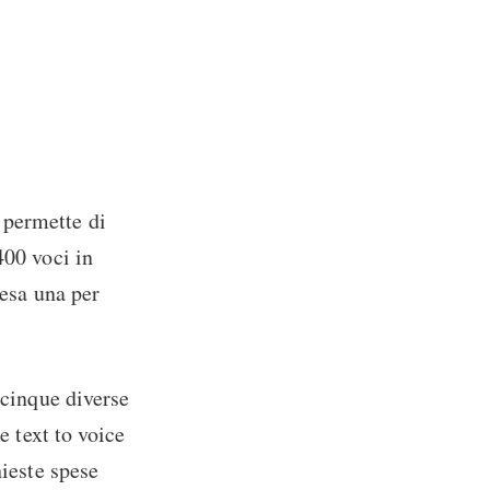
 permette di
400 voci in
resa una per
 cinque diverse
e text to voice
hieste spese