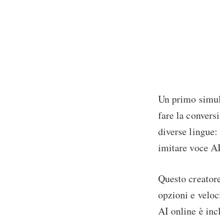
Un primo simul
fare la convers
diverse lingue:
imitare voce A
Questo creatore
opzioni e veloci
AI online è inc