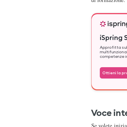
iSpring 
Approfitta su
multifunziona
competenze i
Ottieni la p
Voce inte
Se volete inizi