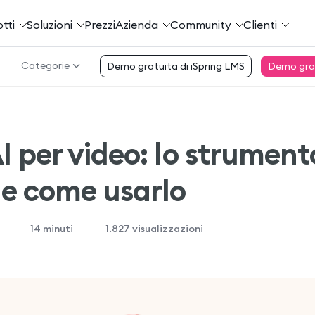
tti
Soluzioni
Prezzi
Azienda
Community
Сlienti
Categorie
Demo gratuita di iSpring LMS
Demo gratu
I per video: lo strument
 e come usarlo
14
minuti
1.827 visualizzazioni