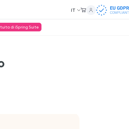
IT
ita di iSpring Suite
o