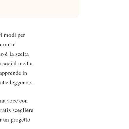
ri modi per
termini
o è la scelta
i social media
 apprende in
 che leggendo.
una voce con
ratis scegliere
er un progetto