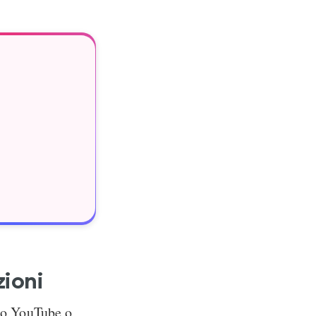
zioni
deo YouTube o