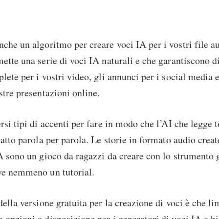
nche un algoritmo per creare voci IA per i vostri file a
ette una serie di voci IA naturali e che garantiscono d
ete per i vostri video, gli annunci per i social media e 
stre presentazioni online.
rsi tipi di accenti per fare in modo che l’AI che legge t
patto parola per parola. Le storie in formato audio crea
A sono un gioco da ragazzi da creare con lo strumento g
ve nemmeno un tutorial.
della versione gratuita per la creazione di voci è che li
opzioni a disposizione per i generatori di voci IA e b