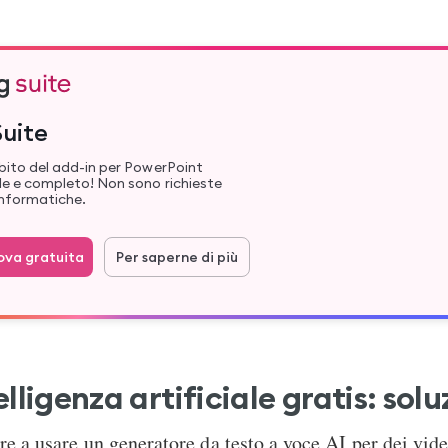
Suite
bito del add-in per PowerPoint
le e completo! Non sono richieste
nformatiche.
rova gratuita
Per saperne di più
lligenza artificiale gratis: solu
are a usare un generatore da testo a voce AI per dei vi