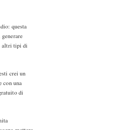
udio: questa
i generare
altri tipi di
esti crei un
te con una
ratuito di
mita
isogna mettere