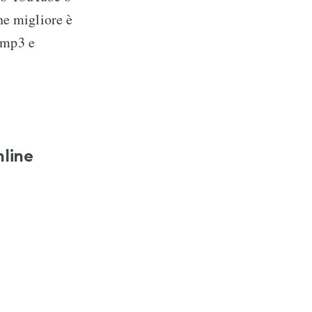
ne migliore è
o mp3 e
nline