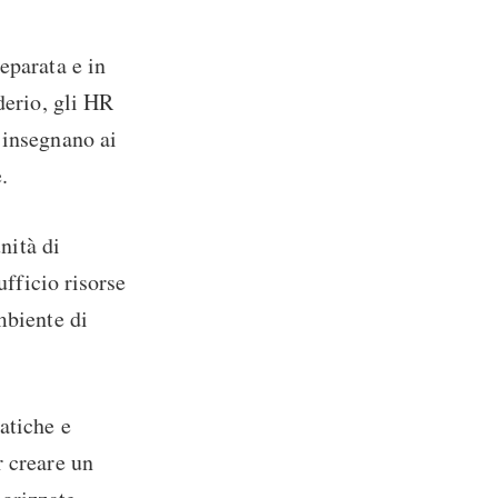
eparata e in
derio, gli HR
 insegnano ai
.
nità di
ufficio risorse
mbiente di
atiche e
r creare un