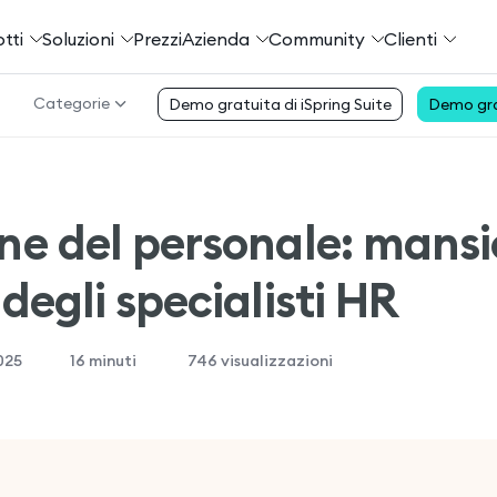
tti
Soluzioni
Prezzi
Azienda
Community
Сlienti
Categorie
Demo gratuita di iSpring Suite
Demo gra
ne del personale: mansi
degli specialisti HR
025
16
minuti
746 visualizzazioni