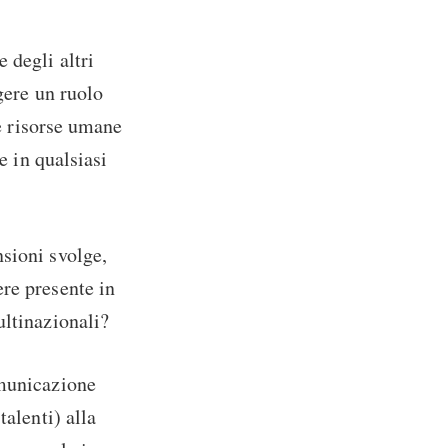
 degli altri
gere un ruolo
le risorse umane
e in qualsiasi
sioni svolge,
re presente in
ultinazionali?
omunicazione
talenti) alla