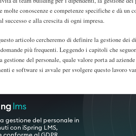
tività di team building per i dipendenti, la gestione del
de molte conoscenze e competenze specifiche e dà un c
al successo e alla crescita di ogni impresa.
questo articolo cercheremo di definire la gestione dei d
 domande più frequenti. Leggendo i capitoli che seguon
la gestione del personale, quale valore porta ad aziende
menti e software si avvale per svolgere questo lavoro va
la gestione del personale in
uti con iSpring LMS,
 e conforme al GDPR.