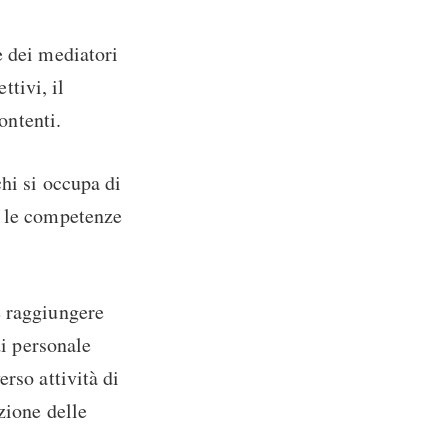
e dei mediatori
ttivi, il
ontenti.
hi si occupa di
e le competenze
e raggiungere
di personale
rso attività di
zione delle