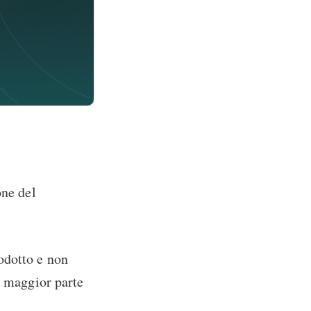
one del
odotto e non
a maggior parte