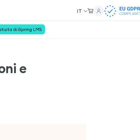
IT
tuita di iSpring LMS
oni e