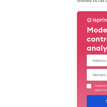
sistema in cui 
Model
contro
analy