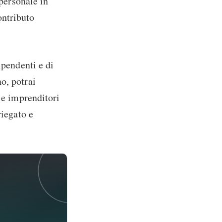
 personale in
ontributo
ipendenti e di
o, potrai
 e imprenditori
riegato e