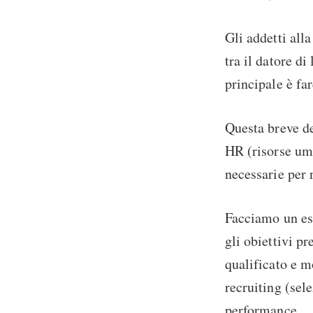
Gli addetti all
tra il datore di
principale è far
Questa breve de
HR (risorse uma
necessarie per r
Facciamo un ese
gli obiettivi p
qualificato e m
recruiting (sel
performance.