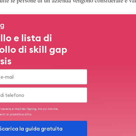
tutte le persone di un’azienda vengono considerate e va
lo e lista di
llo di skill gap
sis