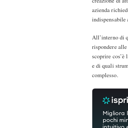
creazione di at
azienda richie
indispensabile 
All’interno di 
rispondere alle
scoprire cos’è 
e di quali stru
complesso.
Migliora 
pochi min
intuitivo