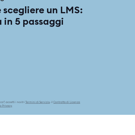
scegliere un LMS:
 in 5 passaggi
a”, accetti i nostri
Termini di Servizio
, il
Contratto di Licenza
la Privacy
.