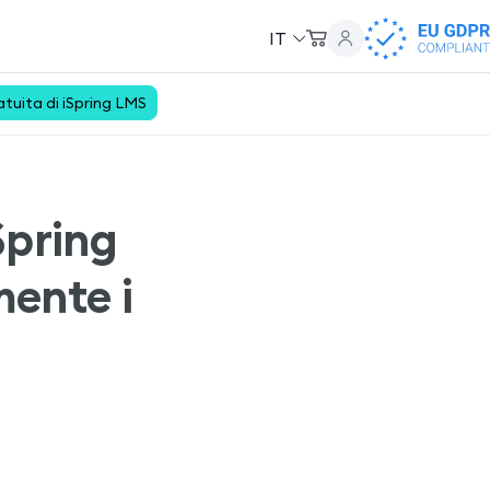
IT
tuita di iSpring LMS
Spring
ente i