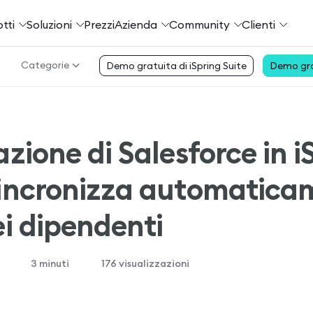
tti
Soluzioni
Prezzi
Azienda
Community
Сlienti
Categorie
Demo gratuita di iSpring Suite
Demo gra
azione di Salesforce in i
incronizza automaticam
ei dipendenti
3
3
minuti
176 visualizzazioni