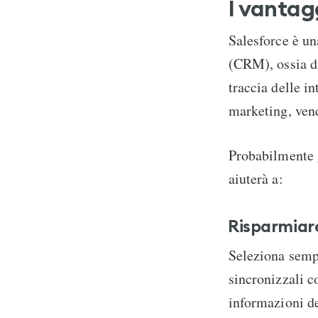
I vantag
Salesforce è un
(CRM), ossia di
traccia delle in
marketing, vend
Probabilmente g
aiuterà a:
Risparmiare
Seleziona sempl
sincronizzali c
informazioni d