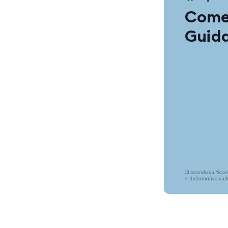
Come 
Guida
Cliccando su “Scaric
e
l'Informativa sul