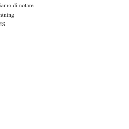
hiamo di notare
htning
MS.