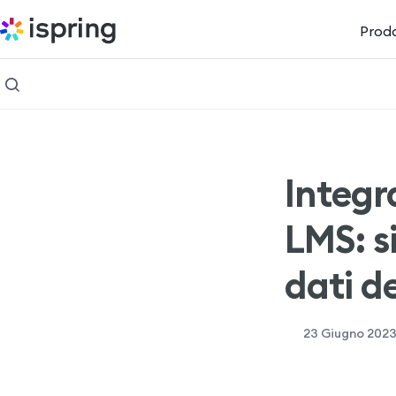
Prodo
Integr
LMS: s
dati d
23 Giugno 202