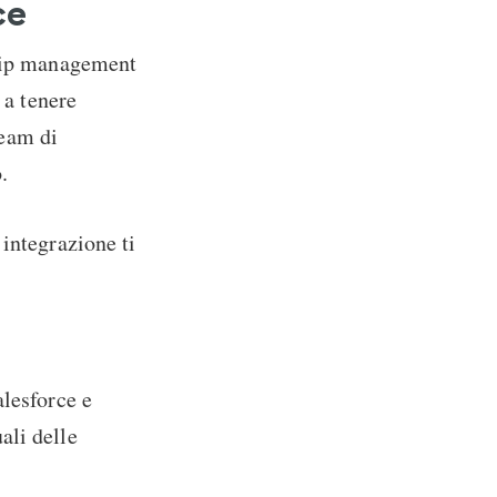
ce
ship management
 a tenere
team di
.
integrazione ti
alesforce e
ali delle