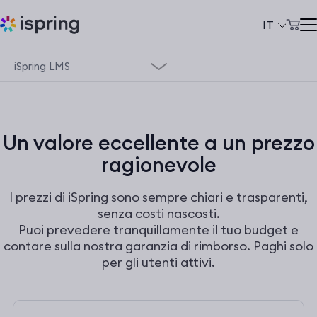
IT
iSpring LMS
Carrello
Prodotti
Accordo Stato Regioni
Il mio account
Soluzioni
Prezzi
Un valore eccellente a un prezzo
Panoramica dei prodotti
ragionevole
Azienda
Demo
Community
I prezzi di iSpring sono sempre chiari e trasparenti,
senza costi nascosti.
Supporto
Сlienti
Puoi prevedere tranquillamente il tuo budget e
contare sulla nostra garanzia di rimborso. Paghi solo
Sicurezza dei dati
per gli utenti attivi.
+39 069 480 45 39
support@ispring.it
Prezzi