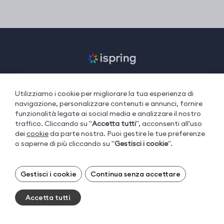
Utilizziamo i cookie per migliorare la tua esperienza di
iSpring Suite
navigazione, personalizzare contenuti e annunci, fornire
funzionalità legate ai social media e analizzare il nostro
iSpring LMS
traffico. Cliccando su "
Accetta tutti
", acconsenti all'uso
iSpring Converter Pro
dei
cookie
da parte nostra. Puoi gestire le tue preferenze
o saperne di più cliccando su "
Gestisci i cookie
".
iSpring Cam Pro
iSpring QuizMaker
Gestisci i tuoi cookie
Gestisci i cookie
Continua senza accettare
I cookie necessari sono sempre attivi. Puoi
Che cos'è un LMS?
disattivare gli altri cookie, se preferisci.
Accetta tutti
Cos’è l’eLearning
Essential cookies
Sempre attivi
Blended Learning: Un Primer