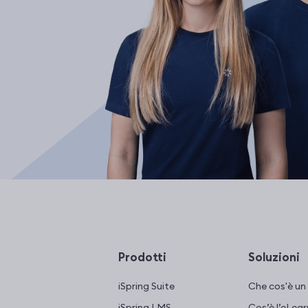
Prodotti
Soluzioni
iSpring Suite
Che cos'è u
iSpring LMS
Cos’è l’eLear