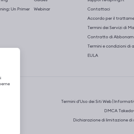
ning: Un Primer
Webinar
Contattaci
Accordo per il trattame
Termini dei Servizi di 
Contratto di Abboname
Termini e condizioni di 
EULA
i
perne
|
Termini d'Uso dei Siti Web
Informativ
.
DMCA Takedow
Dichiarazione di limitazione di 
attivi