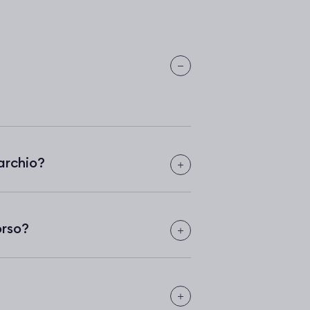
archio?
orso?