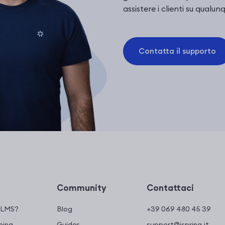
assistere i clienti su qual
Contatta il supporto
Community
Contattaci
n LMS?
Blog
+39 069 480 45 39
ning
Guides
support@ispring.it