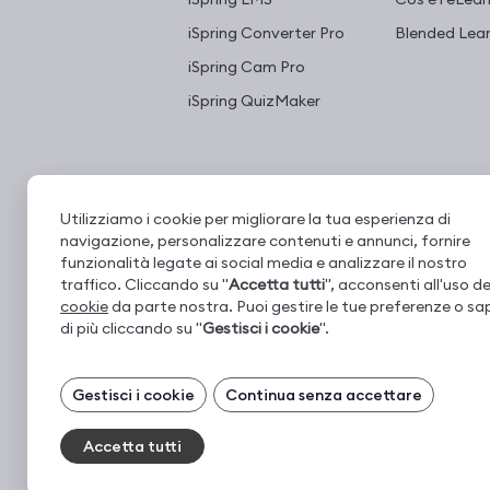
iSpring Converter Pro
Blended Lear
iSpring Cam Pro
iSpring QuizMaker
Utilizziamo i cookie per migliorare la tua esperienza di
navigazione, personalizzare contenuti e annunci, fornire
funzionalità legate ai social media e analizzare il nostro
traffico. Cliccando su "
Accetta tutti
", acconsenti all'uso de
cookie
da parte nostra. Puoi gestire le tue preferenze o sa
di più cliccando su "
Gestisci i cookie
".
Gestisci i tuoi cookie
© 2001–2026 iSpring. Tutti i diritti riservati
Gestisci i cookie
Continua senza accettare
I cookie necessari sono sempre attivi. Puoi
disattivare gli altri cookie, se preferisci.
Accetta tutti
Essential cookies
Sempre 