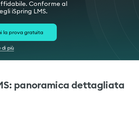
ffidabile. Conforme al
gli iSpring LMS.
i la prova gratuita
 di più
MS: panoramica dettagliata