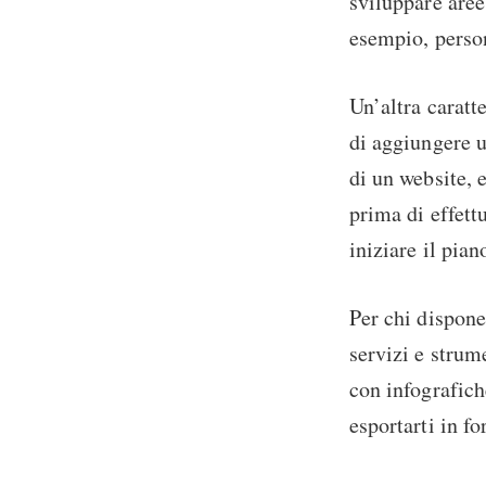
sviluppare aree
esempio, person
Un’altra caratte
di aggiungere 
di un website, e
prima di effett
iniziare il pian
Per chi dispone
servizi e strum
con infografich
esportarti in f