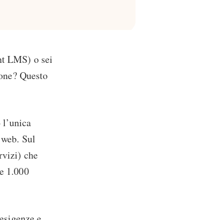
nt LMS) o sei
zione? Questo
 l’unica
 web. Sul
rvizi) che
re 1.000
 esigenze e