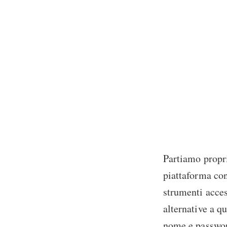
Partiamo propr
piattaforma con
strumenti acces
alternative a q
nome e passwor