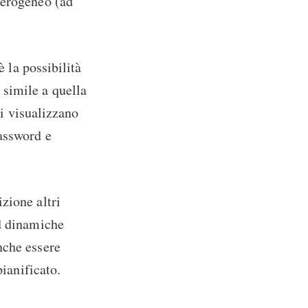
terogeneo (ad
è la possibilità
simile a quella
ti visualizzano
assword e
zione altri
rd dinamiche
nche essere
pianificato.