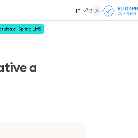
IT
tuita di iSpring LMS
ative a