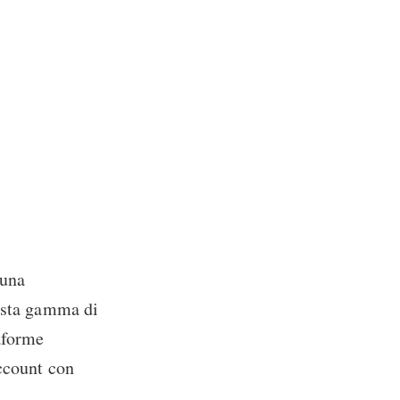
 una
vasta gamma di
taforme
account con