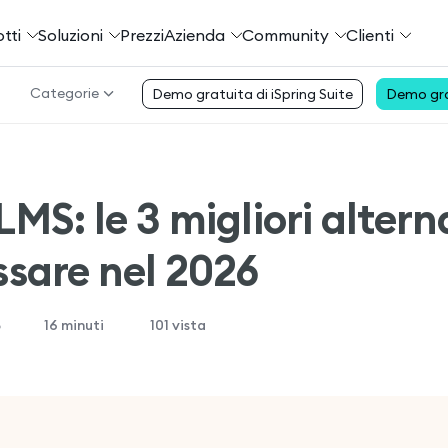
tti
Soluzioni
Prezzi
Azienda
Community
Сlienti
Categorie
Demo gratuita di iSpring Suite
Demo gra
LMS: le 3 migliori altern
ssare nel 2026
5
16
minuti
101 vista