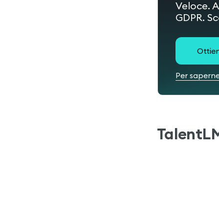
Veloce. A
GDPR. Sce
Ottien
Per saperne
TalentL