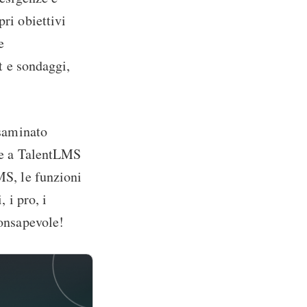
pri obiettivi
e
st e sondaggi,
esaminato
ive a TalentLMS
MS, le funzioni
 i pro, i
consapevole!