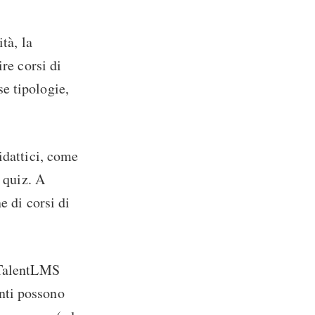
tà, la
re corsi di
e tipologie,
idattici, come
e quiz. A
e di corsi di
i TalentLMS
nti possono