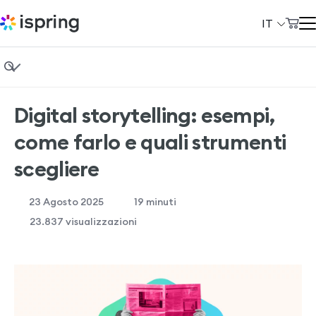
IT
Carrello
Prodotti
Il mio account
Fondamenti di eLearning
Soluzioni
Digital storytelling: esempi,
Instructional design
Prezzi
come farlo e quali strumenti
Formazione aziendale
Azienda
scegliere
Vendita di corsi
Community
23 Agosto 2025
19
minuti
Casi studio
Сlienti
23.837 visualizzazioni
Demo gratuita di iSpring Suite
+39 069 480 45 39
Demo gratuita di iSpring LMS
support@ispring.it