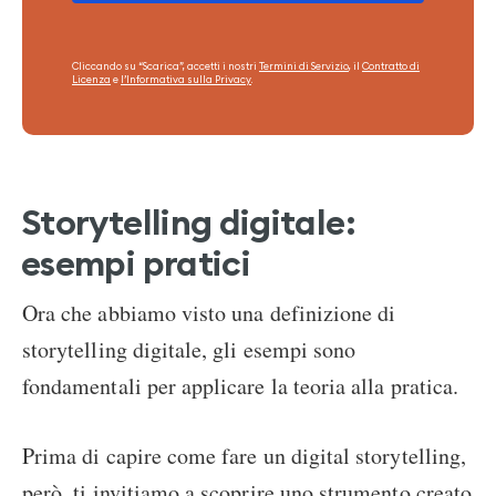
Cliccando su “Scarica”, accetti i nostri
Termini di Servizio
, il
Contratto di
Licenza
e
l’Informativa sulla Privacy
.
Storytelling digitale:
esempi pratici
Ora che abbiamo visto una definizione di
storytelling digitale, gli esempi sono
fondamentali per applicare la teoria alla pratica.
Prima di capire come fare un digital storytelling,
però, ti invitiamo a scoprire uno strumento creato