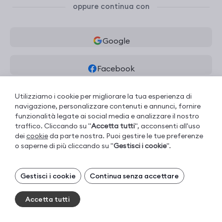
oppure continua con
Google
Facebook
LinkedIn
Utilizziamo i cookie per migliorare la tua esperienza di
navigazione, personalizzare contenuti e annunci, fornire
funzionalità legate ai social media e analizzare il nostro
traffico. Cliccando su "
Accetta tutti
", acconsenti all'uso
dei
cookie
da parte nostra. Puoi gestire le tue preferenze
o saperne di più cliccando su "
Gestisci i cookie
".
Gestisci i tuoi cookie
Gestisci i cookie
Continua senza accettare
I cookie necessari sono sempre attivi. Puoi
disattivare gli altri cookie, se preferisci.
Accetta tutti
Essential cookies
Sempre attivi