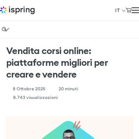
IT
Carrello
Prodotti
Il mio account
Fondamenti di eLearning
Soluzioni
Vendita corsi online:
Instructional design
Prezzi
piattaforme migliori per
Formazione aziendale
Azienda
creare e vendere
Vendita di corsi
Community
8 Ottobre 2025
20
minuti
Casi studio
Сlienti
8.743 visualizzazioni
Demo gratuita di iSpring LMS
+39 069 480 45 39
Demo gratuita di iSpring Suite
support@ispring.it