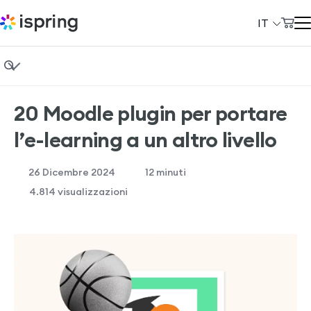
IT
Carrello
Prodotti
Il mio account
Fondamenti di eLearning
Soluzioni
20 Moodle plugin per portare
Instructional design
Prezzi
l’e-learning a un altro livello
Formazione aziendale
Azienda
26 Dicembre 2024
12
minuti
Vendita di corsi
Community
4.814 visualizzazioni
Casi studio
Сlienti
Demo gratuita di iSpring Suite
+39 069 480 45 39
Demo gratuita di iSpring LMS
support@ispring.it