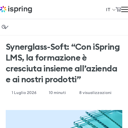
IT
Carrello
Prodotti
Il mio account
Fondamenti di eLearning
Soluzioni
Synerglass-Soft: “Con iSpring
Instructional design
Prezzi
LMS, la formazione è
Formazione aziendale
Azienda
cresciuta insieme all’azienda
Vendita di corsi
e ai nostri prodotti”
Community
Casi studio
Сlienti
1 Luglio 2026
10
minuti
8 visualizzazioni
Demo gratuita di iSpring LMS
+39 069 480 45 39
Demo gratuita di iSpring Suite
support@ispring.it