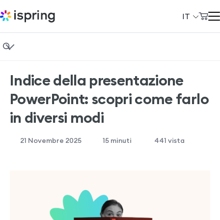
IT
Carrello
Prodotti
Il mio account
Fondamenti di eLearning
Soluzioni
Indice della presentazione
Instructional design
Prezzi
PowerPoint: scopri come farlo
Formazione aziendale
Azienda
in diversi modi
Vendita di corsi
Community
21 Novembre 2025
15
minuti
441 vista
Casi studio
Сlienti
Demo gratuita di iSpring Suite
+39 069 480 45 39
Demo gratuita di iSpring LMS
support@ispring.it