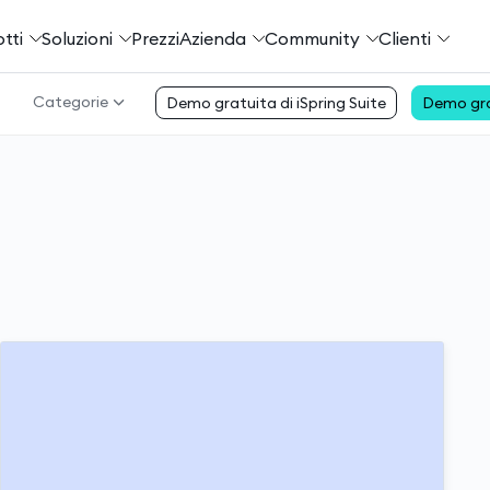
tti
Soluzioni
Prezzi
Azienda
Community
Сlienti
Categorie
Demo gratuita di iSpring Suite
Demo gra