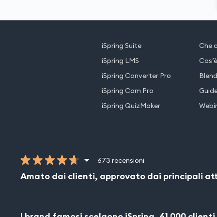
iSpring Suite
Che c
iSpring LMS
Cos’è
iSpring Converter Pro
Blend
iSpring Cam Pro
Guid
iSpring QuizMaker
Webi
673 recensioni
Amato dai clienti, approvato dai principali att
I brand famosi scelgono iSpring. 61 000 clienti