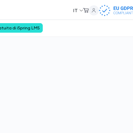
IT
tuita di iSpring LMS