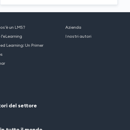
os'è un LMS?
Azienda
 l’eLearning
I nostri autori
ed Learning: Un Primer
es
nar
ori del settore
 in tutto il mondo