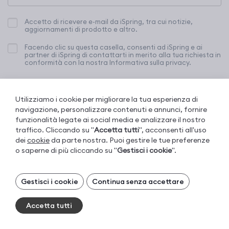
Accetto di ricevere e-mail da iSpring, tra cui notizie,
aggiornamenti di prodotto e altro.
Facendo clic su questa casella, consenti ad iSpring e ai
partner di iSpring di contattarti in merito alla tua richiesta in
conformità con la nostra Informativa sulla privacy.
Con l’invio, confermi il tuo consenso ai nostri
Termini di servizio
,
Informativa sulla privacy
e
Contratto di licenza
.
Utilizziamo i cookie per migliorare la tua esperienza di
navigazione, personalizzare contenuti e annunci, fornire
funzionalità legate ai social media e analizzare il nostro
traffico. Cliccando su "
Accetta tutti
", acconsenti all'uso
dei
cookie
da parte nostra. Puoi gestire le tue preferenze
o saperne di più cliccando su "
Gestisci i cookie
".
Gestisci i tuoi cookie
Gestisci i cookie
Continua senza accettare
I cookie necessari sono sempre attivi. Puoi
disattivare gli altri cookie, se preferisci.
Accetta tutti
Essential cookies
Sempre attivi