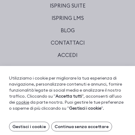
ISPRING SUITE
ISPRING LMS
BLOG
CONTATTACI
ACCEDI
Utilizziamo i cookie per migliorare la tua esperienza di
© 2001–2026 iSpring. Tutti i diritti riservati.
navigazione, personalizzare contenuti e annunci, fornire
funzionalità legate ai social media e analizzare il nostro
Termini d'Uso dei Siti Web
traffico. Cliccando su "
Accetta tutti
", acconsenti all'uso
dei
cookie
da parte nostra. Puoi gestire le tue preferenze
Informativa sulla privacy iSpring
o saperne di più cliccando su "
Gestisci i cookie
".
Sicurezza dei dati
Gestisci i tuoi cookie
DMCA Takedown Notice
Gestisci i cookie
Continua senza accettare
I cookie necessari sono sempre attivi. Puoi
Informazioni sui cookie iSpring
disattivare gli altri cookie, se preferisci.