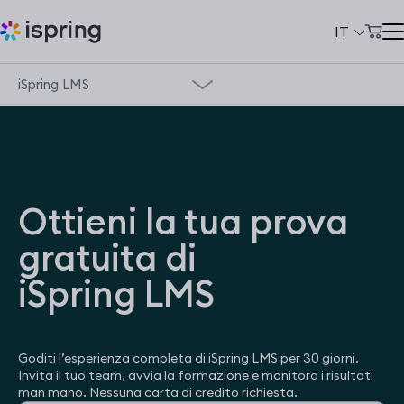
IT
iSpring LMS
Carrello
Prodotti
Accordo Stato Regioni
Il mio account
Soluzioni
Prezzi
Panoramica dei prodotti
Ottieni la tua prova
Azienda
Demo
gratuita di
Community
Supporto
iSpring LMS
Сlienti
Sicurezza dei dati
+39 069 480 45 39
support@ispring.it
Goditi l’esperienza completa di iSpring LMS per 30 giorni.
Prezzi
Invita il tuo team, avvia la formazione e monitora i risultati
man mano. Nessuna carta di credito richiesta.